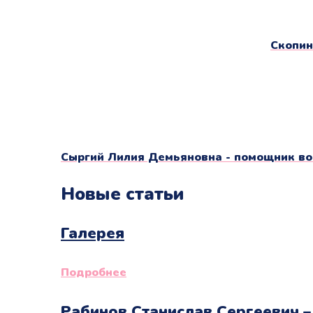
Скопин
Cыргий Лилия Демьяновна - помощник во
Новые статьи
Галерея
Подробнее
Рабинов Станислав Сергеевич –