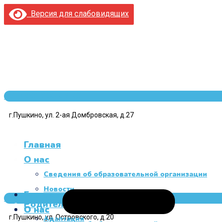
Версия для слабовидящих
+7 (499) 390-07-03
г.Пушкино, ул. 2-ая Домбровская, д.27
Главная
О нас
Сведения об образовательной организации
Новости
Главная
Главная
+7 (499) 390-07-03
Родителям
О нас
О нас
г.Пушкино, ул. Островского, д.20
Адаптация